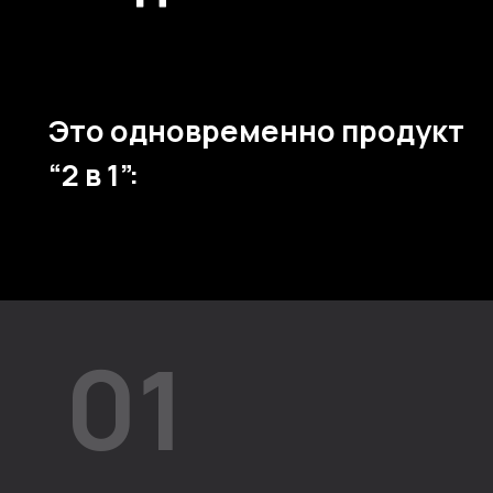
Это одновременно продукт
“2 в 1”:
01
Клиент сам обучает свой
аватар