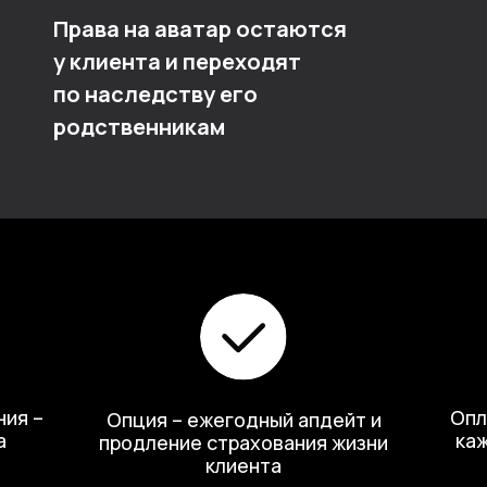
Оплата – отдел
Опция – ежегодный апдейт и
каждый этап р
продление страхования жизни
клиента
Узнать подробнее