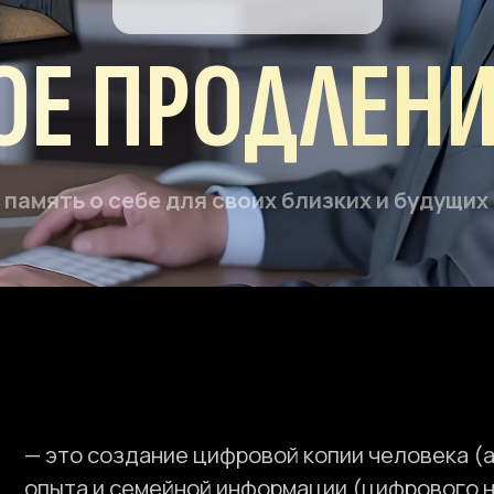
 ПРОДЛЕНИЕ 
ть о себе для своих близких и будущих потомков
то создание цифровой копии человека (аватара): х
ыта и семейной информации (цифрового наследия)