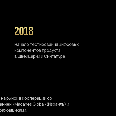
ок в кооперации со
Madanes Global»(Израиль) и
иками.
Роман Ив
А НАС