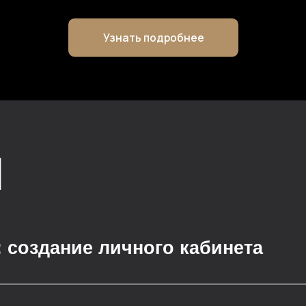
здание личного кабинета
сти: тесты психометрии, построение
о- и аудиометрии, онкострахование 
а
ание копии коммуникаций клиента, 