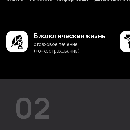
Биологическая жизнь
Мен
страховое лечение
авата
(+онкострахование)
для п
02
0
Права на аватар остаются
Если к
у клиента и переходят
наслед
по наследству его
общать
родственникам
(психот