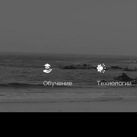
ИСТОРИЯ ПРОЕКТА
2017
Модель интеграции аватаров в страхование
придумана Романом Ивановым, экспертом по
страхованию жизни, во время его работы на
Ближнем Востоке.
2020
2025