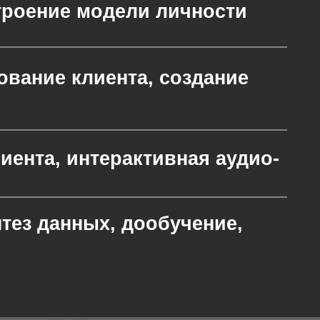
а (аватара): хранителя знаний,
ных, дообучение,
го наследия)
Ментальная жизнь
аватар, как цифровое наследие
для потомков
Безопасность