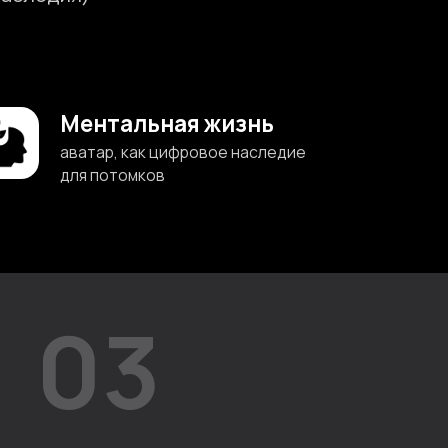
тальная жизнь
р, как цифровое наследие
отомков
3
лиент уходит из жизни, то
ники могут продолжать
ся с аватаром
ерапия “затухания”)